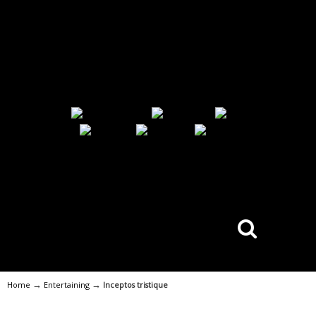
→
→
Home
Entertaining
Inceptos tristique